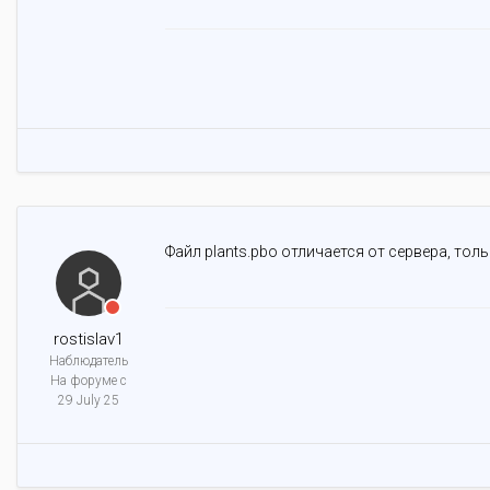
Файл plants.pbo отличается от сервера, тол
rostislav1
Наблюдатель
На форуме с
29 July 25