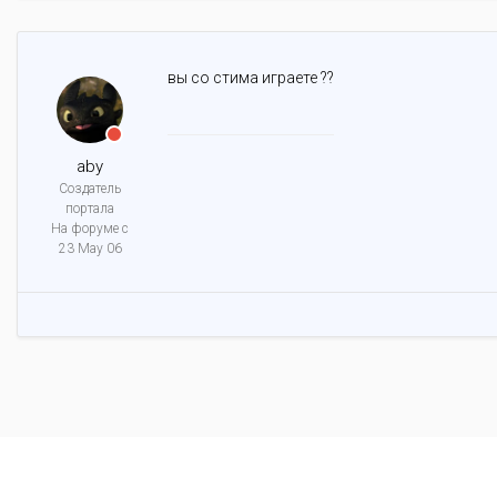
вы со стима играете ??
aby
Создатель
портала
На форуме с
23 May 06