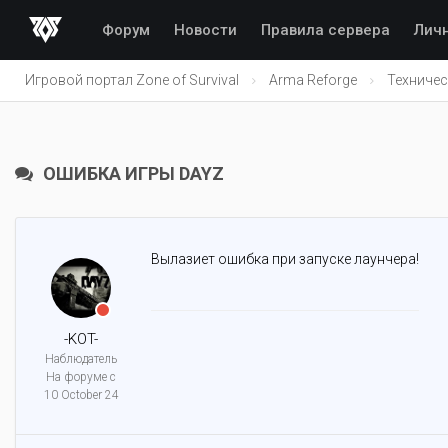
Форум
Новости
Правила сервера
Лич
Игровой портал Zone of Survival
Arma Reforge
Техничес
ОШИБКА ИГРЫ DAYZ
Вылазиет ошибка при запуске лаунчера!
-KOT-
Наблюдатель
На форуме с
10 October 24