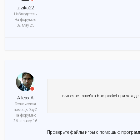
zizika22
Наблюдатель
На форуме с
02 May 25
вылезает ошибка bad packet при заходе 
A-lexx-A
Техническая
помощь DayZ
На форуме с
26 January 16
Проверьте файлы игры с помощью програм