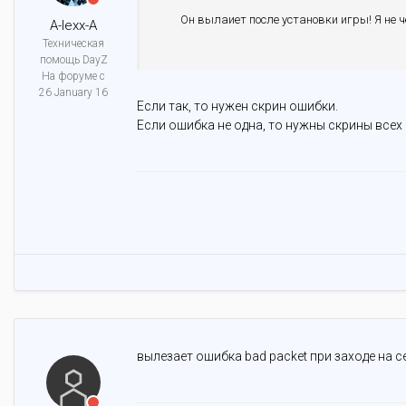
Он вылаиет после установки игры! Я не ч
A-lexx-A
Техническая
помощь DayZ
На форуме с
26 January 16
Если так, то нужен скрин ошибки.
Если ошибка не одна, то нужны скрины всех
вылезает ошибка bad packet при заходе на с