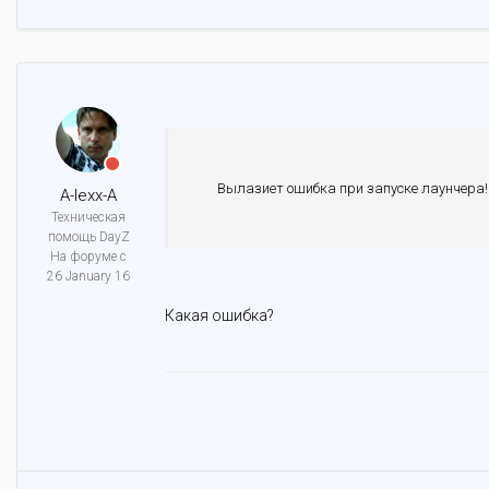
Вылазиет ошибка при запуске лаунчера!
A-lexx-A
Техническая
помощь DayZ
На форуме с
26 January 16
Какая ошибка?